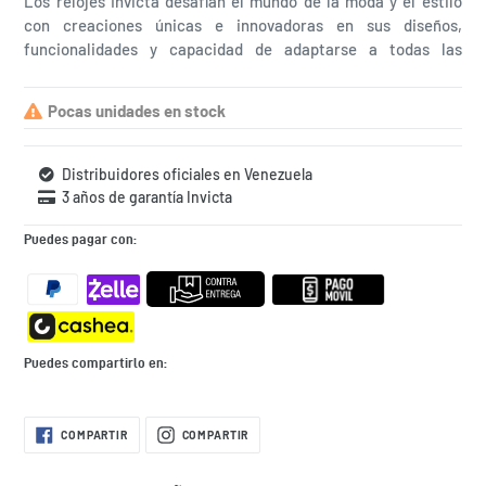
Los relojes Invicta desafían el mundo de la moda y el estilo
con creaciones únicas e innovadoras en sus diseños,
funcionalidades y capacidad de adaptarse a todas las
situaciones de la vida diaria. ¿Qué esperas para comprar el
tuyo?
Pocas unidades en stock
Distribuidores oficiales en Venezuela
3 años de garantía Invicta
Puedes pagar con:
Puedes compartirlo en:
Agregando
COMPARTIR
COMPARTIR
COMPARTIR
COMPARTIR
EN
EN
el
FACEBOOK
INSTAGRAM
producto