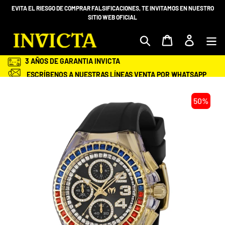
Ir
EVITA EL RIESGO DE COMPRAR FALSIFICACIONES, TE INVITAMOS EN NUESTRO
directamente
SITIO WEB OFICIAL
al
contenido
Mi bolsa
Ingresar
3 AÑOS DE GARANTIA INVICTA
ESCRÍBENOS A NUESTRAS LÍNEAS VENTA POR WHATSAPP
+58 412-983.68.98 O 414 -2028600
ENVÍOS GRATIS Y ASEGURADOS A TODA VENEZUELA
50%
SEGURIDAD EN TU COMPRA
ENTREGA EN TU DOMICILIO