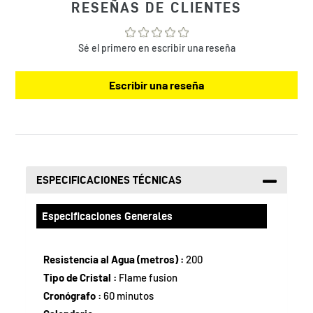
a
RESEÑAS DE CLIENTES
tu
bolsa
de
Sé el primero en escribir una reseña
compra
Escribir una reseña
ESPECIFICACIONES TÉCNICAS
Especificaciones Generales
Resistencia al Agua (metros) :
200
Tipo de Cristal :
Flame fusion
Cronógrafo :
60 minutos