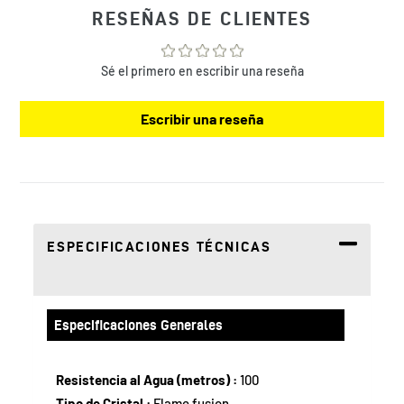
a
RESEÑAS DE CLIENTES
tu
bolsa
de
Sé el primero en escribir una reseña
compra
Escribir una reseña
ESPECIFICACIONES TÉCNICAS
Especificaciones Generales
Resistencia al Agua (metros) :
100
Tipo de Cristal :
Flame fusion