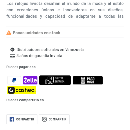
Los relojes Invicta desafían el mundo de la moda y el estilo
con creaciones únicas e innovadoras en sus diseños,
funcionalidades y capacidad de adaptarse a todas las
situaciones de la vida diaria. ¿Qué esperas para comprar el
tuyo?
Pocas unidades en stock
Distribuidores oficiales en Venezuela
3 años de garantía Invicta
Puedes pagar con:
Puedes compartirlo en:
Agregando
COMPARTIR
COMPARTIR
COMPARTIR
COMPARTIR
EN
EN
el
FACEBOOK
INSTAGRAM
producto