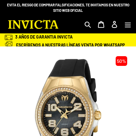
Ir
EVITA EL RIESGO DE COMPRAR FALSIFICACIONES, TE INVITAMOS EN NUESTRO
directamente
SITIO WEB OFICIAL
al
contenido
Mi bolsa
Ingresar
3 AÑOS DE GARANTIA INVICTA
ESCRÍBENOS A NUESTRAS LÍNEAS VENTA POR WHATSAPP
+58 412-983.68.98 O 414 -2028600
ENVÍOS GRATIS Y ASEGURADOS A TODA VENEZUELA
50%
SEGURIDAD EN TU COMPRA
ENTREGA EN TU DOMICILIO