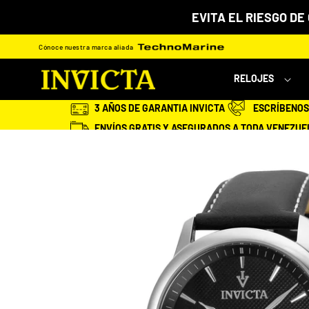
Ir
EVITA EL RIESGO DE
directamente
al
Cónoce nuestra marca aliada
contenido
RELOJES
3 AÑOS DE GARANTIA INVICTA
ESCRÍBENOS 
ENVÍOS GRATIS Y ASEGURADOS A TODA VENEZUE