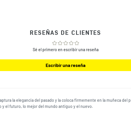
tu
bolsa
de
compra
RESEÑAS DE CLIENTES
Sé el primero en escribir una reseña
Escribir una reseña
aptura la elegancia del pasado y la coloca firmemente en la muñeca del pr
 y el futuro, lo mejor del mundo antiguo y el nuevo.