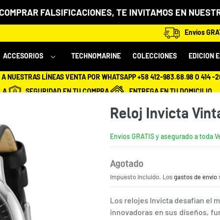
 COMPRAR FALSIFICACIONES, TE INVITAMOS EN NUESTR
Envíos GRAT
ACCESORIOS
TECHNOMARINE
COLECCIONES
EDICION 
A NUESTRAS LÍNEAS VENTA POR WHATSAPP +58 412-983.68.98 O 414 -
LA
SEGURIDAD EN TU COMPRA
ENTREGA EN TU DOMICILIO
Reloj Invicta Vin
Envíos GRATIS y asegurado a toda 
Agotado
Precio
Impuesto incluido. Los
habitual
gastos de envío
s
Los relojes Invicta desafían el 
innovadoras en sus diseños, fu