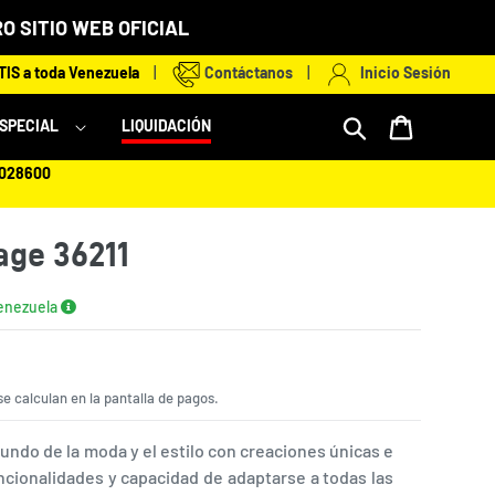
O SITIO WEB OFICIAL
IS a toda Venezuela
|
Contáctanos
|
Inicio Sesión
Mi bolsa
ESPECIAL
LIQUIDACIÓN
2028600
tage 36211
Venezuela
e calculan en la pantalla de pagos.
mundo de la moda y el estilo con creaciones únicas e
ncionalidades y capacidad de adaptarse a todas las