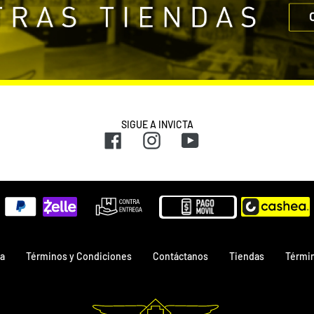
SIGUE A INVICTA
Facebook
Instagram
YouTube
Métodos
de
pago
a
Términos y Condiciones
Contáctanos
Tiendas
Términ