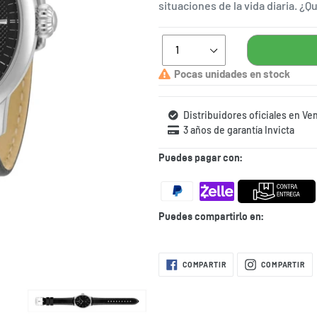
situaciones de la vida diaria. ¿
Pocas unidades en stock
Distribuidores oficiales en Ve
3 años de garantía Invicta
Puedes pagar con:
Puedes compartirlo en:
Agregando
COMPARTIR
CO
COMPARTIR
COMPARTIR
EN
EN
el
FACEBOOK
IN
producto
a