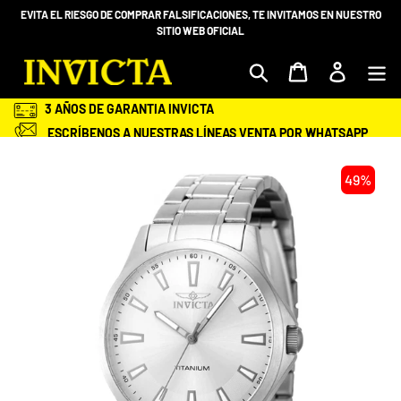
Ir
EVITA EL RIESGO DE COMPRAR FALSIFICACIONES, TE INVITAMOS EN NUESTRO
directamente
SITIO WEB OFICIAL
al
contenido
Mi bolsa
Ingresar
3 AÑOS DE GARANTIA INVICTA
ESCRÍBENOS A NUESTRAS LÍNEAS VENTA POR WHATSAPP
+58 412-983.68.98 O 414 -2028600
ENVÍOS GRATIS Y ASEGURADOS A TODA VENEZUELA
49%
SEGURIDAD EN TU COMPRA
ENTREGA EN TU DOMICILIO