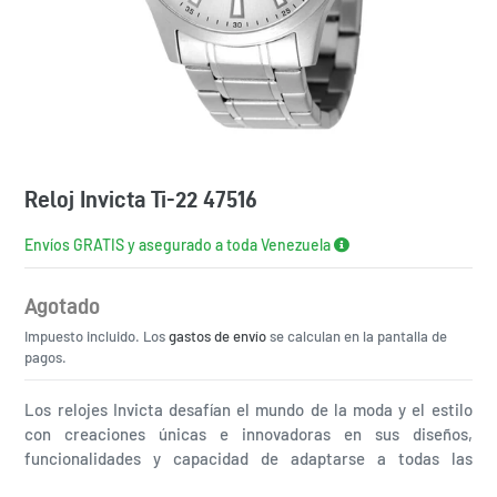
Reloj Invicta Ti-22 47516
Envíos GRATIS y asegurado a toda Venezuela
Agotado
Precio
Impuesto incluido. Los
habitual
gastos de envío
se calculan en la pantalla de
pagos.
Los relojes Invicta desafían el mundo de la moda y el estilo
con creaciones únicas e innovadoras en sus diseños,
funcionalidades y capacidad de adaptarse a todas las
situaciones de la vida diaria. ¿Qué esperas para comprar el