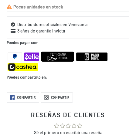
tuyo?
Pocas unidades en stock
Distribuidores oficiales en Venezuela
3 años de garantía Invicta
Puedes pagar con:
Puedes compartirlo en:
Agregando
COMPARTIR
COMPARTIR
COMPARTIR
COMPARTIR
EN
EN
el
FACEBOOK
INSTAGRAM
producto
a
RESEÑAS DE CLIENTES
tu
bolsa
de
Sé el primero en escribir una reseña
compra