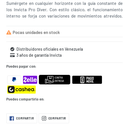
Sumérgete en cualquier horizonte con la guía constante de
los Invicta Pro Diver. Con estilo clásico, el funcionamiento
interno se forja con variaciones de movimientos atrevidos.
Construido con destreza segura, la fortaleza con la que
funcionan estos relojes hace que el Pro Diver sea excelente
Pocas unidades en stock
en su rendimiento. El reloj perfecto para sumergirse en el
agua
Distribuidores oficiales en Venezuela
3 años de garantía Invicta
Puedes pagar con:
Puedes compartirlo en:
Agregando
COMPARTIR
COMPARTIR
COMPARTIR
COMPARTIR
EN
EN
el
FACEBOOK
INSTAGRAM
producto