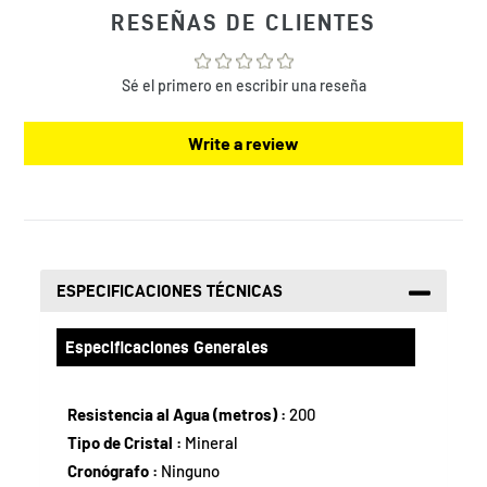
a
RESEÑAS DE CLIENTES
tu
bolsa
de
Sé el primero en escribir una reseña
compra
Write a review
ESPECIFICACIONES TÉCNICAS
Especificaciones Generales
Resistencia al Agua (metros) :
200
Tipo de Cristal :
Mineral
Cronógrafo :
Ninguno