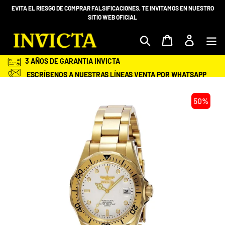
Ir
EVITA EL RIESGO DE COMPRAR FALSIFICACIONES, TE INVITAMOS EN NUESTRO
directamente
SITIO WEB OFICIAL
al
contenido
Mi bolsa
Ingresar
3 AÑOS DE GARANTIA INVICTA
ESCRÍBENOS A NUESTRAS LÍNEAS VENTA POR WHATSAPP
+58 412-983.68.98 O 414 -2028600
ENVÍOS GRATIS Y ASEGURADOS A TODA VENEZUELA
50%
SEGURIDAD EN TU COMPRA
ENTREGA EN TU DOMICILIO