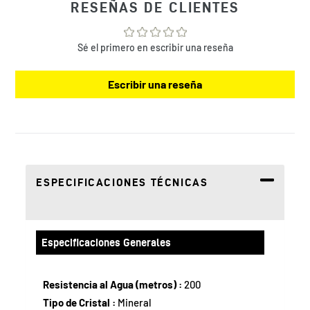
a
RESEÑAS DE CLIENTES
tu
bolsa
de
Sé el primero en escribir una reseña
compra
Escribir una reseña
ESPECIFICACIONES TÉCNICAS
Especificaciones Generales
Resistencia al Agua (metros) :
200
Tipo de Cristal :
Mineral