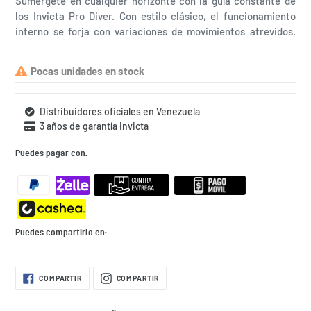
Sumérgete en cualquier horizonte con la guía constante de
los Invicta Pro Diver. Con estilo clásico, el funcionamiento
interno se forja con variaciones de movimientos atrevidos.
Construido con destreza segura, la fortaleza con la que
funcionan estos relojes hace que el Pro Diver sea excelente
Pocas unidades en stock
en su rendimiento. El reloj perfecto para sumergirse en el
agua
Distribuidores oficiales en Venezuela
3 años de garantía Invicta
Puedes pagar con:
Puedes compartirlo en:
Agregando
COMPARTIR
COMPARTIR
COMPARTIR
COMPARTIR
EN
EN
el
FACEBOOK
INSTAGRAM
producto