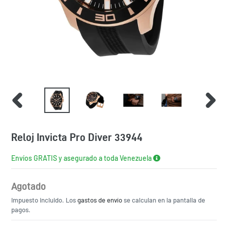
ANTERIOR
SIGUIEN
Reloj Invicta Pro Diver 33944
Envíos GRATIS y asegurado a toda Venezuela
Agotado
Precio
Impuesto incluido. Los
habitual
gastos de envío
se calculan en la pantalla de
pagos.