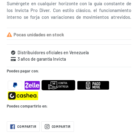
Sumérgete en cualquier horizonte con la guía constante de
los Invicta Pro Diver. Con estilo clásico, el funcionamiento
interno se forja con variaciones de movimientos atrevidos.
Construido con destreza segura, la fortaleza con la que
funcionan estos relojes hace que el Pro Diver sea excelente
Pocas unidades en stock
en su rendimiento. El reloj perfecto para sumergirse en el
agua
Distribuidores oficiales en Venezuela
3 años de garantía Invicta
Puedes pagar con:
Puedes compartirlo en:
Agregando
COMPARTIR
COMPARTIR
COMPARTIR
COMPARTIR
EN
EN
el
FACEBOOK
INSTAGRAM
producto