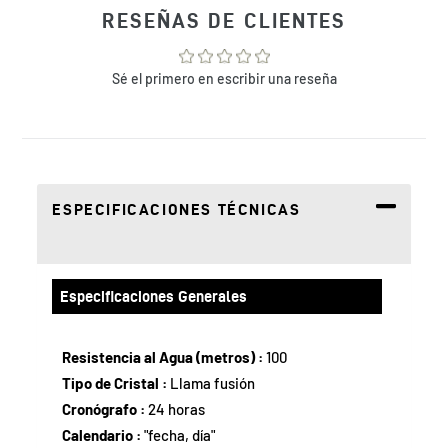
a
RESEÑAS DE CLIENTES
tu
bolsa
de
Sé el primero en escribir una reseña
compra
ESPECIFICACIONES TÉCNICAS
Especificaciones Generales
Resistencia al Agua (metros) :
100
Tipo de Cristal :
Llama fusión
Cronógrafo :
24 horas
Calendario :
"fecha, día"