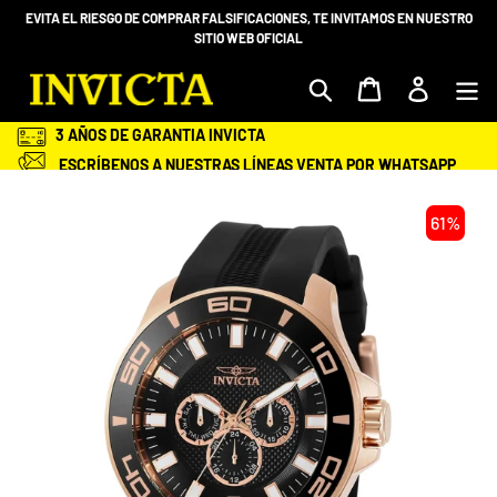
Ir
EVITA EL RIESGO DE COMPRAR FALSIFICACIONES, TE INVITAMOS EN NUESTRO
directamente
SITIO WEB OFICIAL
al
contenido
Mi bolsa
Ingresar
3 AÑOS DE GARANTIA INVICTA
ESCRÍBENOS A NUESTRAS LÍNEAS VENTA POR WHATSAPP
+58 412-983.68.98 O 414 -2028600
ENVÍOS GRATIS Y ASEGURADOS A TODA VENEZUELA
61%
SEGURIDAD EN TU COMPRA
ENTREGA EN TU DOMICILIO