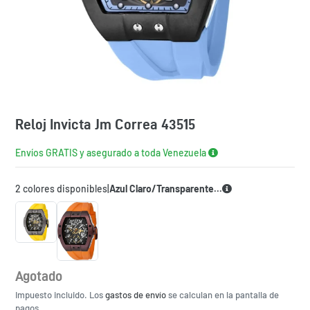
Reloj Invicta Jm Correa 43515
Envíos GRATIS y asegurado a toda Venezuela
2 colores disponibles
|
Azul Claro
/
Transparente...
Agotado
Precio
Impuesto incluido. Los
habitual
gastos de envío
se calculan en la pantalla de
pagos.