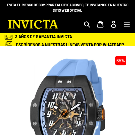
Ir
EVITA EL RIESGO DE COMPRAR FALSIFICACIONES, TE INVITAMOS EN NUESTRO
directamente
SITIO WEB OFICIAL
al
contenido
Mi bolsa
Ingresar
3 AÑOS DE GARANTIA INVICTA
ESCRÍBENOS A NUESTRAS LÍNEAS VENTA POR WHATSAPP
+58 412-983.68.98 O 414 -2028600
ENVÍOS GRATIS Y ASEGURADOS A TODA VENEZUELA
65%
SEGURIDAD EN TU COMPRA
ENTREGA EN TU DOMICILIO