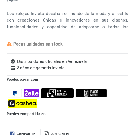
Los relojes Invicta desafían el mundo de la moda y el estilo
con creaciones únicas e innovadoras en sus diseños,
funcionalidades y capacidad de adaptarse a todas las
situaciones de la vida diaria. ¿Qué esperas para comprar el
tuyo?
Pocas unidades en stock
Distribuidores oficiales en Venezuela
3 años de garantía Invicta
Puedes pagar con:
Puedes compartirlo en:
Agregando
COMPARTIR
COMPARTIR
COMPARTIR
COMPARTIR