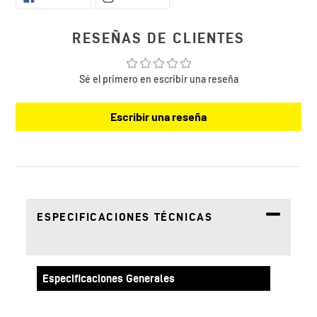
EN
EN
el
FACEBOOK
INSTAGRAM
producto
a
RESEÑAS DE CLIENTES
tu
bolsa
de
Sé el primero en escribir una reseña
compra
Escribir una reseña
ESPECIFICACIONES TÉCNICAS
Especificaciones Generales