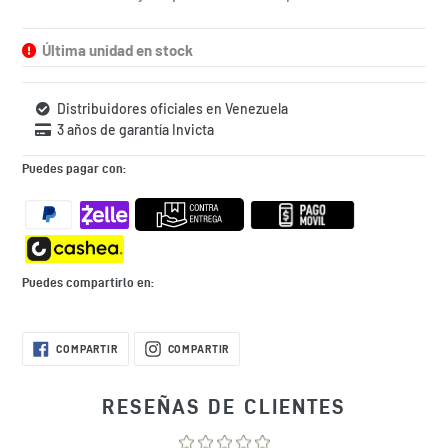
situaciones de la vida diaria. ¿Qué esperas para comprar el
tuyo?
Última unidad en stock
Distribuidores oficiales en Venezuela
3 años de garantía Invicta
Puedes pagar con:
Puedes compartirlo en:
Agregando
COMPARTIR
COMPARTIR
COMPARTIR
COMPARTIR
EN
EN
el
FACEBOOK
INSTAGRAM
producto
a
RESEÑAS DE CLIENTES
tu
bolsa