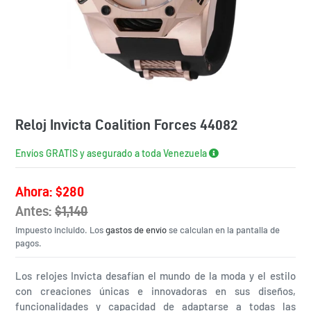
Reloj Invicta Coalition Forces 44082
Envíos GRATIS y asegurado a toda Venezuela
Precio
Ahora:
$280
de
Antes:
Precio
$1,140
oferta
Impuesto incluido. Los
habitual
gastos de envío
se calculan en la pantalla de
pagos.
Los relojes Invicta desafían el mundo de la moda y el estilo
con creaciones únicas e innovadoras en sus diseños,
funcionalidades y capacidad de adaptarse a todas las