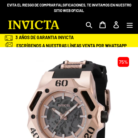
Ir
EVITA EL RIESGO DE COMPRAR FALSIFICACIONES, TE INVITAMOS EN NUESTRO
directamente
SITIO WEB OFICIAL
al
contenido
Mi bolsa
Ingresar
3 AÑOS DE GARANTIA INVICTA
ESCRÍBENOS A NUESTRAS LÍNEAS VENTA POR WHATSAPP
+58 412-983.68.98 O 414 -2028600
ENVÍOS GRATIS Y ASEGURADOS A TODA VENEZUELA
75%
SEGURIDAD EN TU COMPRA
ENTREGA EN TU DOMICILIO