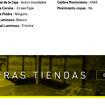
al de la Caja :
Acero inoxidable
Calibre Movimiento :
Vh63
e Corona :
:CrownType
Movimiento Joyas :
No
e Piedra :
Ninguno
 Luminoso:
Blanco
al Luminoso :
Tritnita'