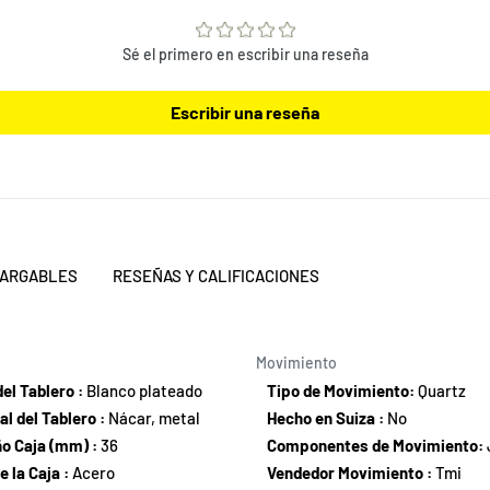
tu
bolsa
de
Sé el primero en escribir una reseña
compra
Escribir una reseña
CARGABLES
RESEÑAS Y CALIFICACIONES
Movimiento
del Tablero :
Blanco plateado
Tipo de Movimiento:
Quartz
al del Tablero :
Nácar, metal
Hecho en Suiza :
No
o Caja (mm) :
36
Componentes de Movimiento:
e la Caja :
Acero
Vendedor Movimiento :
Tmi