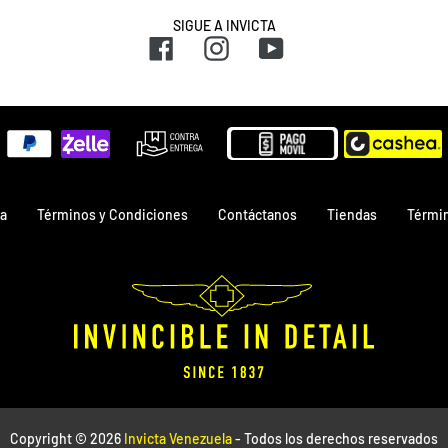
SIGUE A INVICTA
Facebook
Instagram
YouTube
Métodos
de
pago
a
Términos y Condiciones
Contáctanos
Tiendas
Términ
Copyright © 2026
Invicta Venezuela
- Todos los derechos reservados