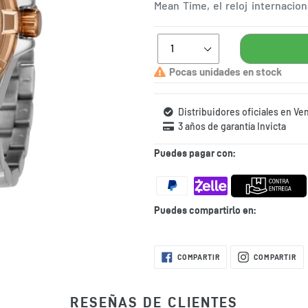
Mean Time, el reloj internacion
mundo
Pocas unidades en stock
Distribuidores oficiales en Ve
3 años de garantía Invicta
Puedes pagar con:
Puedes compartirlo en:
Agregando
COMPARTIR
CO
COMPARTIR
COMPARTIR
EN
EN
el
FACEBOOK
IN
producto
a
RESEÑAS DE CLIENTES