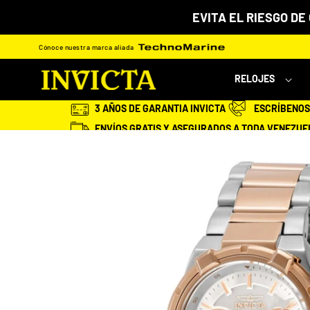
Ir
EVITA EL RIESGO DE
directamente
al
Cónoce nuestra marca aliada
contenido
RELOJES
3 AÑOS DE GARANTIA INVICTA
ESCRÍBENOS 
ENVÍOS GRATIS Y ASEGURADOS A TODA VENEZUE