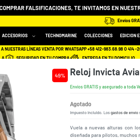
 COMPRAR FALSIFICACIONES, TE INVITAMOS EN NUESTR
Envíos GRAT
ACCESORIOS
TECHNOMARINE
COLECCIONES
EDICION 
A NUESTRAS LÍNEAS VENTA POR WHATSAPP +58 412-983.68.98 O 414 -
LA
SEGURIDAD EN TU COMPRA
ENTREGA EN TU DOMICILIO
Reloj Invicta Avi
49%
Envíos GRATIS y asegurado a toda 
Agotado
Precio
Impuesto incluido. Los
habitual
gastos de envío
s
Vuela a nuevas alturas con los
diseñada para pilotos, muchos