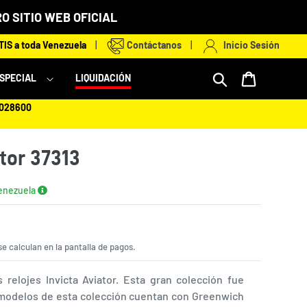
O SITIO WEB OFICIAL
IS a toda Venezuela
|
Contáctanos
|
Inicio Sesión
Mi bolsa
ESPECIAL
LIQUIDACIÓN
2028600
ator 37313
Venezuela
e calculan en la pantalla de pagos.
 relojes Invicta Aviator. Esta gran colección fue
 modelos de esta colección cuentan con Greenwich