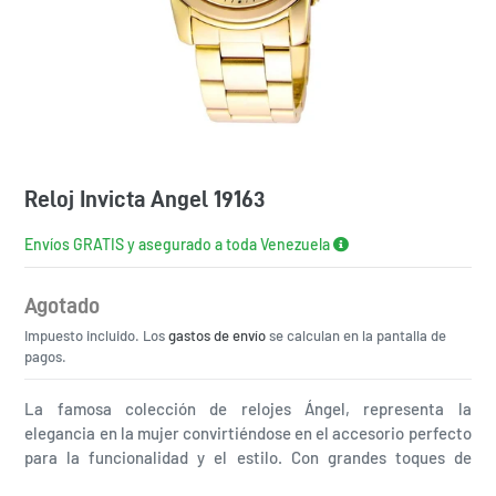
Reloj Invicta Angel 19163
Envíos GRATIS y asegurado a toda Venezuela
Agotado
Precio
Impuesto incluido. Los
habitual
gastos de envío
se calculan en la pantalla de
pagos.
La famosa colección de relojes Ángel, representa la
elegancia en la mujer convirtiéndose en el accesorio perfecto
para la funcionalidad y el estilo. Con grandes toques de
distinción será el mejor accesorio de tu vida diaria.