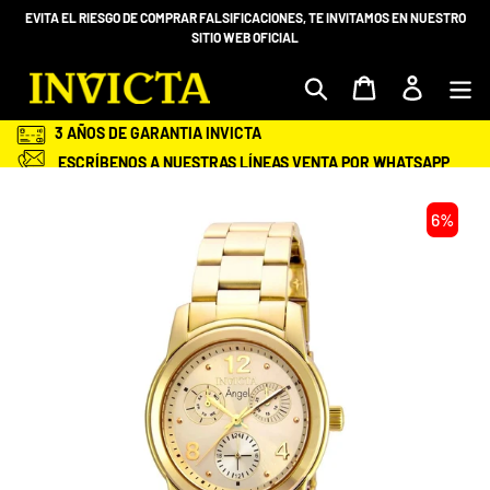
Ir
EVITA EL RIESGO DE COMPRAR FALSIFICACIONES, TE INVITAMOS EN NUESTRO
directamente
SITIO WEB OFICIAL
al
contenido
Mi bolsa
Ingresar
3 AÑOS DE GARANTIA INVICTA
ESCRÍBENOS A NUESTRAS LÍNEAS VENTA POR WHATSAPP
+58 412-983.68.98 O 414 -2028600
ENVÍOS GRATIS Y ASEGURADOS A TODA VENEZUELA
6%
SEGURIDAD EN TU COMPRA
ENTREGA EN TU DOMICILIO