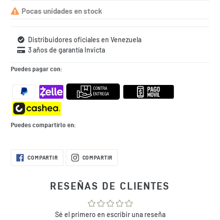
Pocas unidades en stock
Distribuidores oficiales en Venezuela
3 años de garantía Invicta
Puedes pagar con:
Puedes compartirlo en:
Agregando
COMPARTIR
COMPARTIR
COMPARTIR
COMPARTIR
EN
EN
el
FACEBOOK
INSTAGRAM
producto
a
RESEÑAS DE CLIENTES
tu
bolsa
de
Sé el primero en escribir una reseña
compra